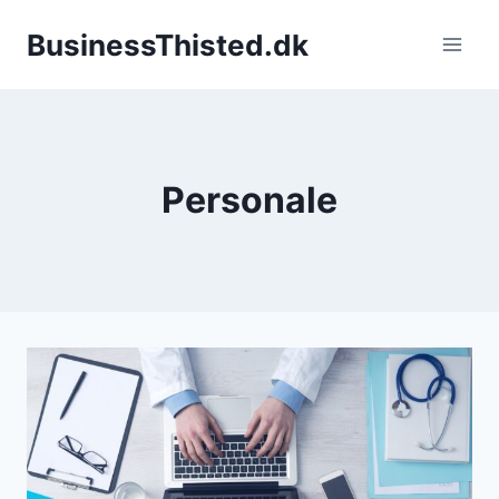
Fortsæt
BusinessThisted.dk
til
indhold
Personale